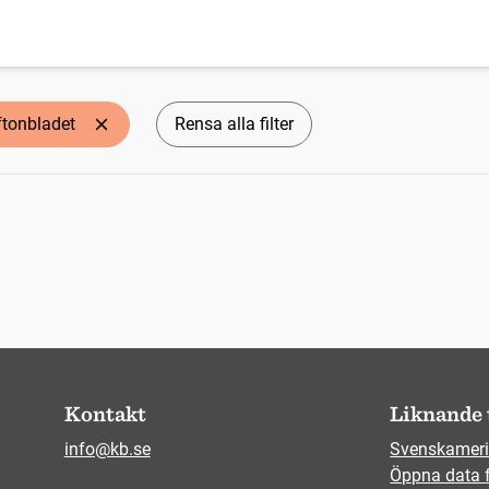
ftonbladet
Rensa alla filter
Kontakt
Liknande 
info@kb.se
Svenskameri
Öppna data 