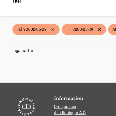
Titel
Från 2000-05-29
Till 2000-05-29
A
Sökresultat
Inga träffar
Information
Om tjänsten
Alla tidningar A-Ö