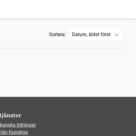
Sortera:
tjänster
kanska tidningar
från Kungliga