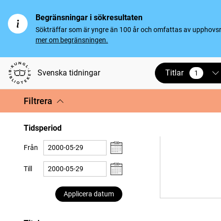
Begränsningar i sökresultaten
Sökträffar som är yngre än 100 år och omfattas av upphovsrät
mer om begränsningen.
Titlar
Svenska tidningar
1
vald
Filtrera
Tidsperiod
Från
Till
Applicera datum