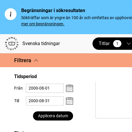
Begränsningar i sökresultaten
Sökträffar som är yngre än 100 år och omfattas av upphovsrät
mer om begränsningen.
Titlar
Svenska tidningar
1
vald
Filtrera
Tidsperiod
Från
Till
Applicera datum