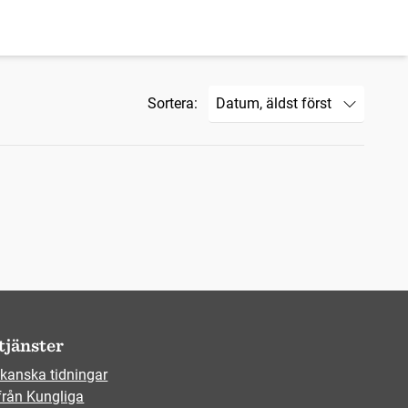
Sortera:
tjänster
kanska tidningar
från Kungliga