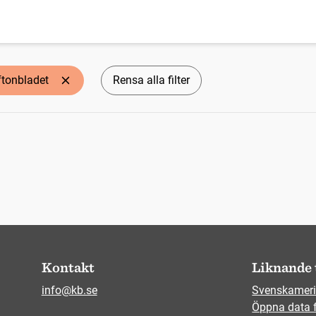
ftonbladet
Rensa alla filter
Kontakt
Liknande 
info@kb.se
Svenskameri
Öppna data 