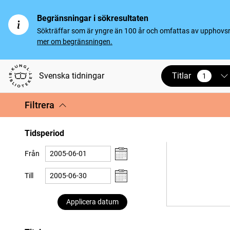
Begränsningar i sökresultaten
Sökträffar som är yngre än 100 år och omfattas av upphovsrät
mer om begränsningen.
Titlar
Svenska tidningar
1
vald
Filtrera
Tidsperiod
Från
Till
Applicera datum