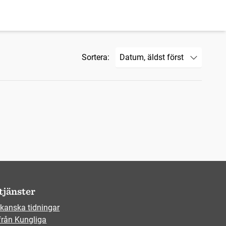
Sortera:
tjänster
kanska tidningar
från Kungliga