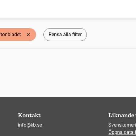
ftonbladet
Rensa alla filter
Kontakt
Liknande 
info@kb.se
Svenskameri
Öppna data 