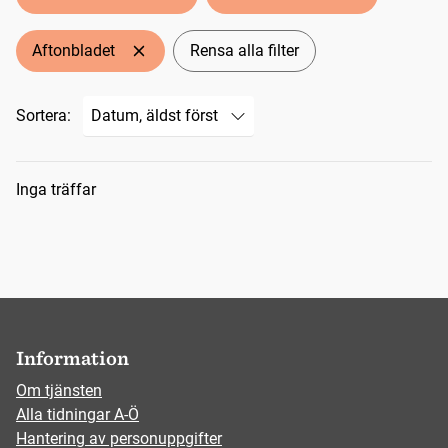
Aftonbladet
Rensa alla filter
Sortera:
Sökresultat
Inga träffar
Information
Om tjänsten
Alla tidningar A-Ö
Hantering av personuppgifter