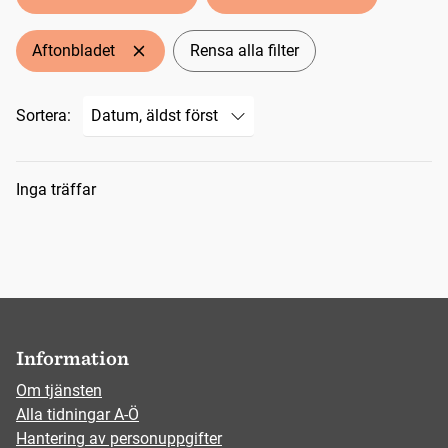
Aftonbladet
Rensa alla filter
Sortera:
Sökresultat
Inga träffar
Information
Om tjänsten
Alla tidningar A-Ö
Hantering av personuppgifter