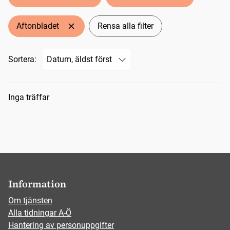
Aftonbladet
Rensa alla filter
Sortera:
Sökresultat
Inga träffar
Information
Om tjänsten
Alla tidningar A-Ö
Hantering av personuppgifter