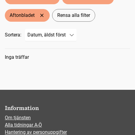
Aftonbladet
Rensa alla filter
Sortera:
Sökresultat
Inga träffar
Information
Om tjänsten
Alla tidningar A-Ö
Hantering av personuppgifter