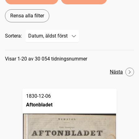
Rensa alla filter
Sortera:
Sökresultat
Visar 1-20 av 30 054 tidningsnummer
Nästa
1830-12-06
Aftonbladet