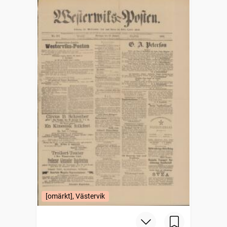
[omärkt], Västervik