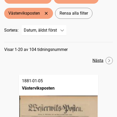
Västerviksposten
Rensa alla filter
Sortera:
Sökresultat
Visar 1-20 av 104 tidningsnummer
Nästa
1881-01-05
Västerviksposten