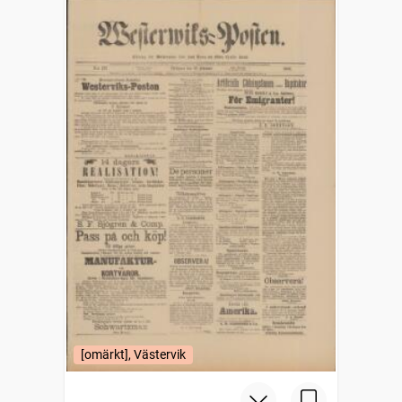
[omärkt], Västervik