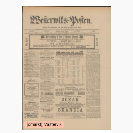
[omärkt], Västervik