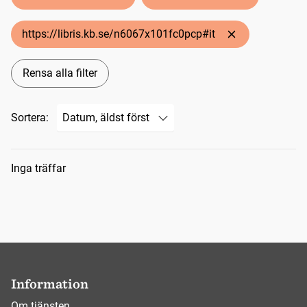
https://libris.kb.se/n6067x101fc0pcp#it
Rensa alla filter
Sortera:
Sökresultat
Inga träffar
Information
Om tjänsten