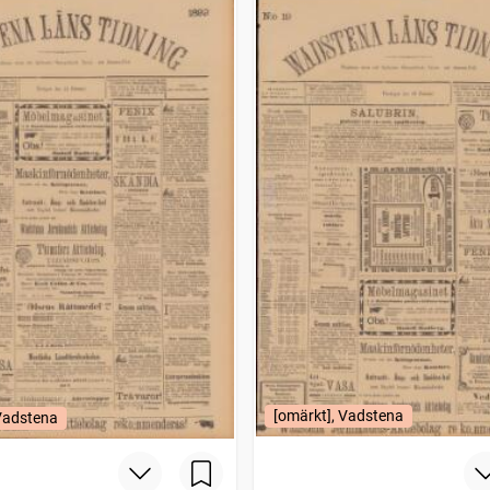
[omärkt], Vadstena
 Vadstena