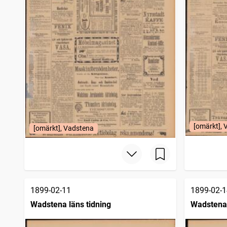
[omärkt],
[omärkt], Vadstena
1899-02-11
1899-02-1
Wadstena läns tidning
Wadstena 