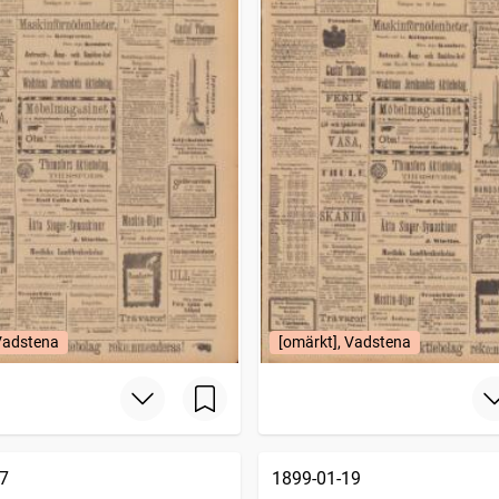
 Vadstena
[omärkt], Vadstena
7
1899-01-19