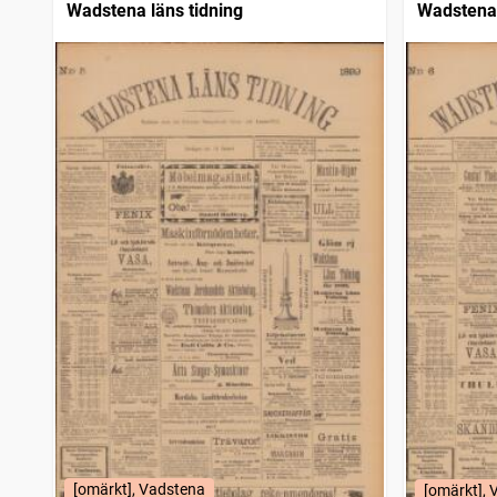
Wadstena läns tidning
Wadstena 
[omärkt], Vadstena
[omärkt],