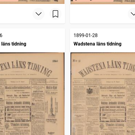
6
1899-01-28
läns tidning
Wadstena läns tidning