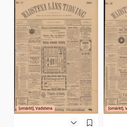
[omärkt], Vadstena
[omärkt],