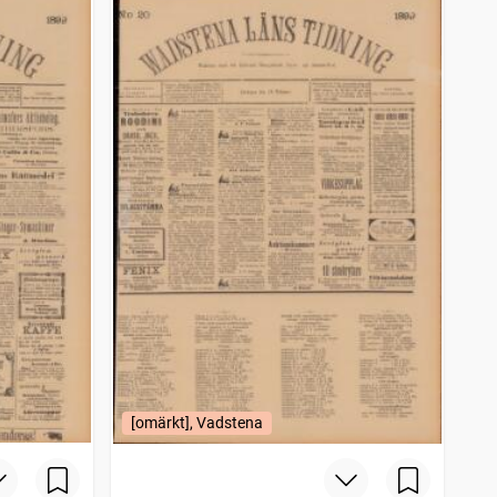
[omärkt], Vadstena