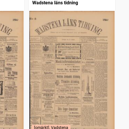
Wadstena läns tidning
[omärkt], Vadstena