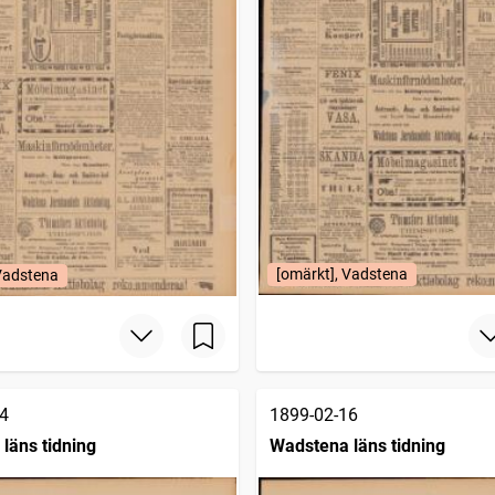
[omärkt], Vadstena
 Vadstena
4
1899-02-16
läns tidning
Wadstena läns tidning