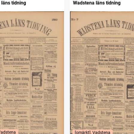
läns tidning
Wadstena läns tidning
 Vadstena
[omärkt], Vadstena