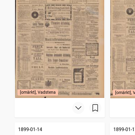
[omärkt], Vadstena
[omärkt],
1899-01-14
1899-01-1