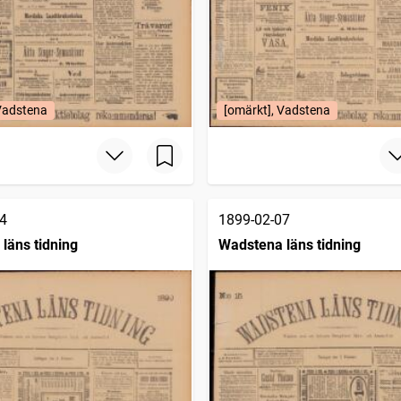
 Vadstena
[omärkt], Vadstena
4
1899-02-07
läns tidning
Wadstena läns tidning