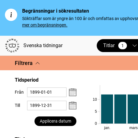
Begränsningar i sökresultaten
Sökträffar som är yngre än 100 år och omfattas av upphovsrät
mer om begränsningen.
Titlar
Svenska tidningar
1
vald
Filtrera
Tidsperiod
Från
10
Till
5
Applicera datum
0
jan.
mars