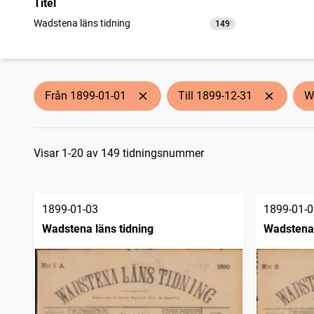
Titel
Wadstena läns tidning
149
träffar
Från 1899-01-01
Till 1899-12-31
W
Sökresultat
Visar 1-20 av 149 tidningsnummer
1899-01-03
1899-01-0
Wadstena läns tidning
Wadstena 