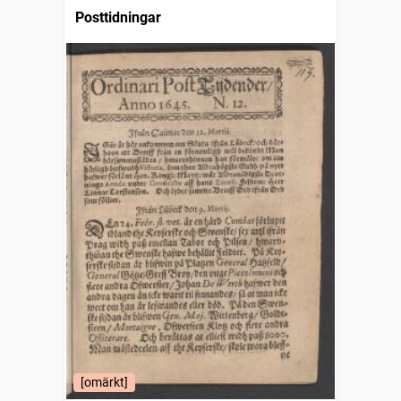
Posttidningar
[omärkt]