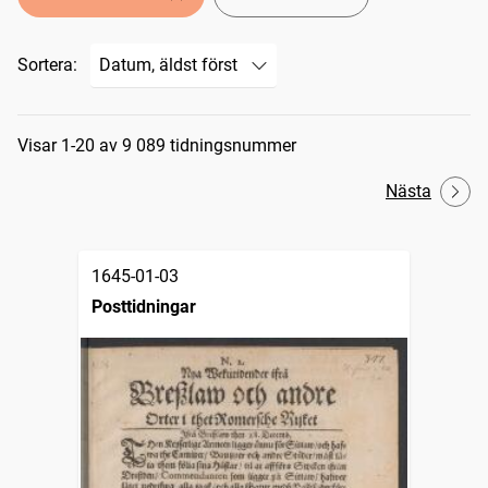
Sortera:
Sökresultat
Visar 1-20 av 9 089 tidningsnummer
Nästa
1645-01-03
Posttidningar