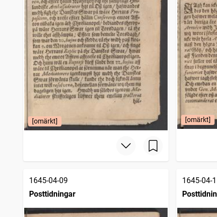
Fahlu weckoblad
1 836
träffar
Falköpings tidning
1 804
träffar
Nyköpingsbladet (Nyköping : 1850)
1 792
träffar
Upsala stads och länstidning
1 768
träffar
Götheborgsposten (Göteborg : 1813)
1 757
träffar
Helsingborgs tidning
1 747
träffar
Christinehamns allehanda
1 728
träffar
Calmar tidning
1 696
träffar
Hwad nytt
1 695
träffar
Norrbottensposten (1847)
1 683
träffar
Cimbrishamnsbladet
1 670
[omärkt]
[omärkt]
träffar
Södermanlands läns tidning
1 668
träffar
Umebladet
1 652
träffar
Sölvesborgsposten
1 630
träffar
CHRISTIANSTADS WECKOBLAD
1 619
träffar
Sköfde tidning (Skövde : 1858)
1 619
träffar
1645-04-09
1645-04-1
Weckoblad för Gefleborgs län
1 614
träffar
Posttidningar
Posttidni
Argus, politisk, litterär och commerciell tidning
1 600
träffar
Nya Wermlandsposten
1 591
träffar