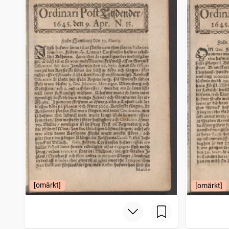
Wäktaren, tidning för stat och kyrka
1 569
träffar
Götheborgs dagblad (Göteborg : 1828)
1 562
träffar
Nytt och gammalt (Lund : 1783)
1 533
träffar
Skånska correspondenten
1 518
träffar
[omärkt]
[omärkt]