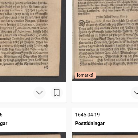
[omärkt]
6
1645-04-19
ngar
Posttidningar