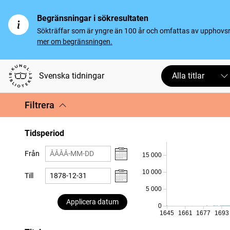
Begränsningar i sökresultaten
Sökträffar som är yngre än 100 år och omfattas av upphovsrät
mer om begränsningen.
Svenska tidningar
Alla titlar
Filtrera
Tidsperiod
Från
15 000
10 000
Till
5 000
Applicera datum
0
1645
1661
1677
1693