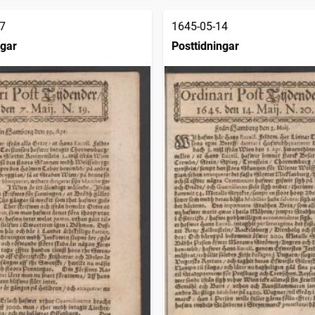
7
1645-05-14
ngar
Posttidningar