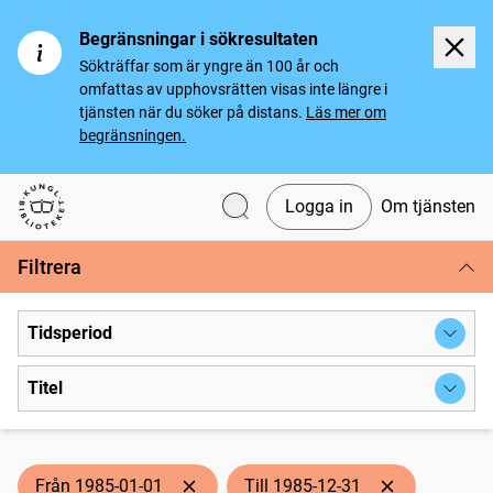
Begränsningar i sökresultaten
Sökträffar som är yngre än 100 år och
omfattas av upphovsrätten visas inte längre i
tjänsten när du söker på distans.
Läs mer om
begränsningen.
Logga in
Om tjänsten
Svenska tidningar
Filtrera
Tidsperiod
Titel
Från 1985-01-01
Till 1985-12-31