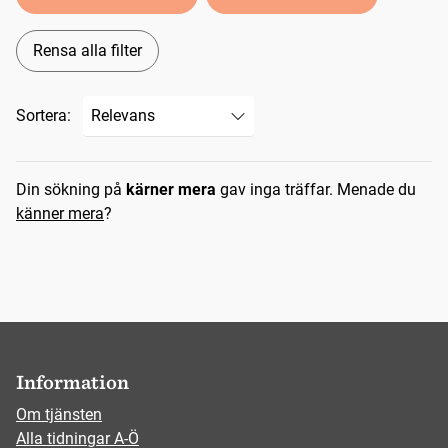
Rensa alla filter
Sortera:
Sökresultat
Din sökning på
kärner mera
gav inga träffar.
Menade du
känner mera
?
Information
Om tjänsten
Alla tidningar A-Ö