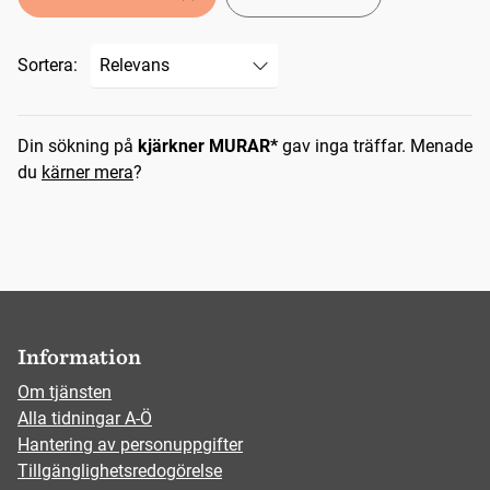
Sortera:
Sökresultat
Din sökning på
kjärkner MURAR*
gav inga träffar.
Menade
du
kärner mera
?
Information
Om tjänsten
Alla tidningar A-Ö
Hantering av personuppgifter
Tillgänglighetsredogörelse