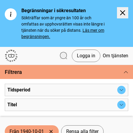
Begränsningar i sökresultaten
Sökträffar som är yngre än 100 år och
omfattas av upphovsrätten visas inte längre i
tjänsten när du söker på distans.
Läs mer om
begränsningen.
Logga in
Om tjänsten
Svenska tidningar
Filtrera
Tidsperiod
Titel
Från 1940-10-01
Rensa alla filter