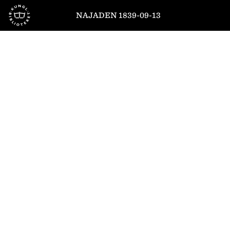
Till startsidan
NAJADEN 1839-09-13
1
/
4