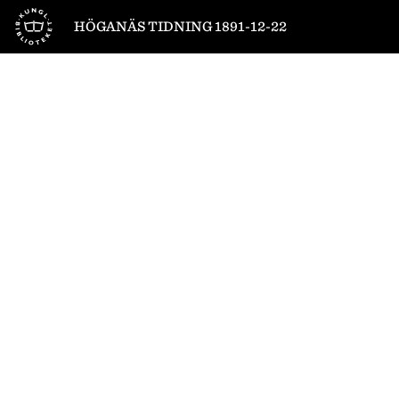
Till startsidan
HÖGANÄS TIDNING 1891-12-22
1
/
4