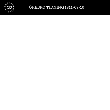
Till startsidan
ÖREBRO TIDNING 1811-08-10
1
/
4