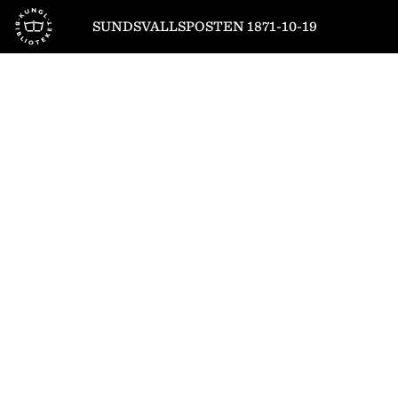
Till startsidan
SUNDSVALLSPOSTEN 1871-10-19
1
/
4