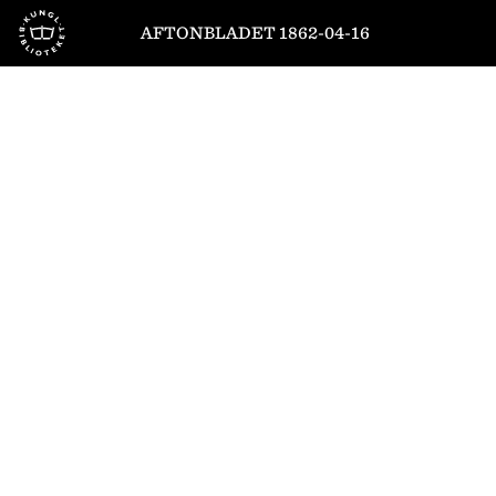
Till startsidan
AFTONBLADET 1862-04-16
1
/
4