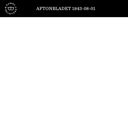
Till startsidan
AFTONBLADET 1843-08-01
1
/
4