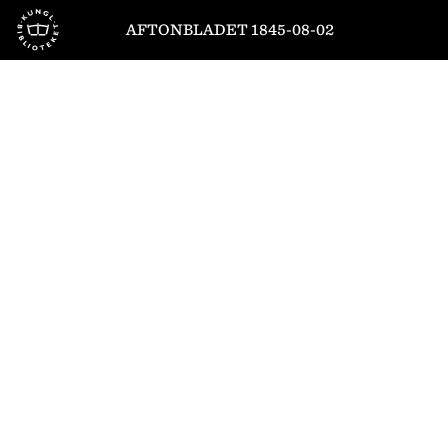
Till startsidan
AFTONBLADET 1845-08-02
1
/
4