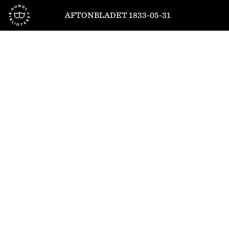
Till startsidan
AFTONBLADET 1833-05-31
1
/
4