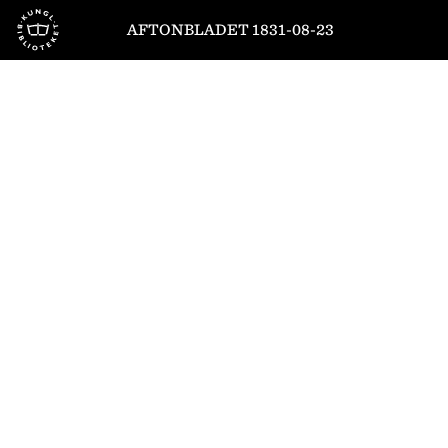
Till startsidan
AFTONBLADET 1831-08-23
1
/
4