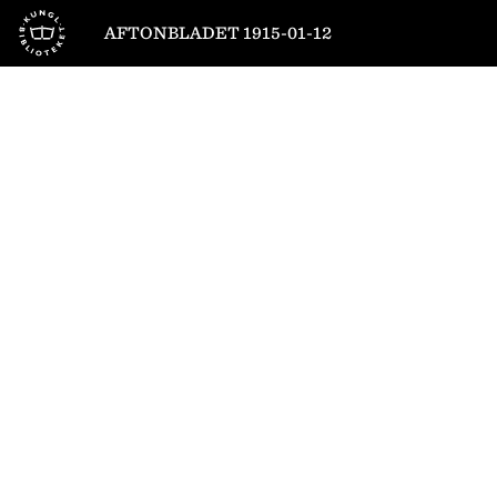
Till startsidan
AFTONBLADET 1915-01-12
1
/
10