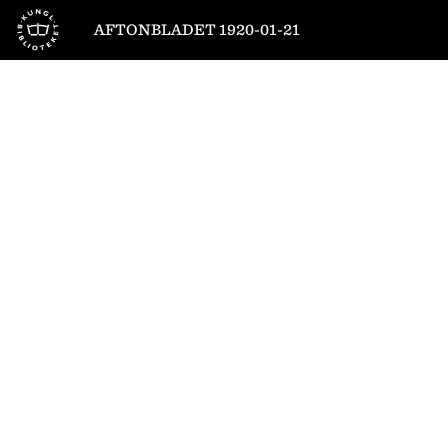
Till startsidan
AFTONBLADET 1920-01-21
1
/
12