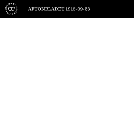
Till startsidan
AFTONBLADET 1915-09-28
1
/
12