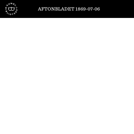
Till startsidan
AFTONBLADET 1869-07-06
1
/
4