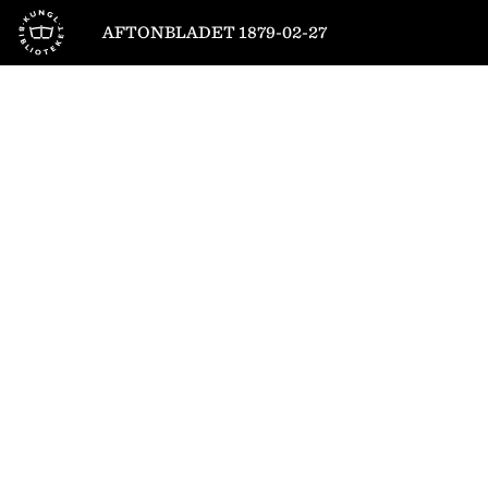
Till startsidan
AFTONBLADET 1879-02-27
1
/
4