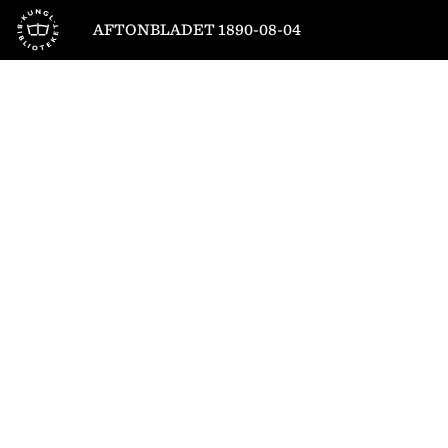
Till startsidan
AFTONBLADET 1890-08-04
1
/
4