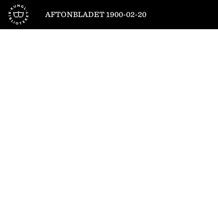
Till startsidan
AFTONBLADET 1900-02-20
1
/
4