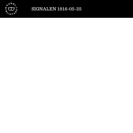
Till startsidan
SIGNALEN 1916-05-25
1
/
4