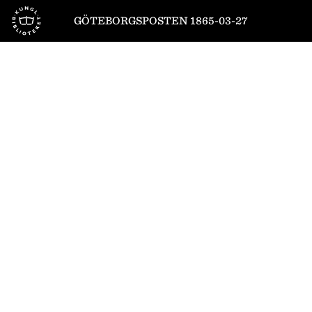
Till startsidan
GÖTEBORGSPOSTEN 1865-03-27
1
/
4