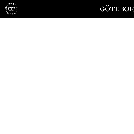
Till startsidan
GÖTEBORG
1
/
4