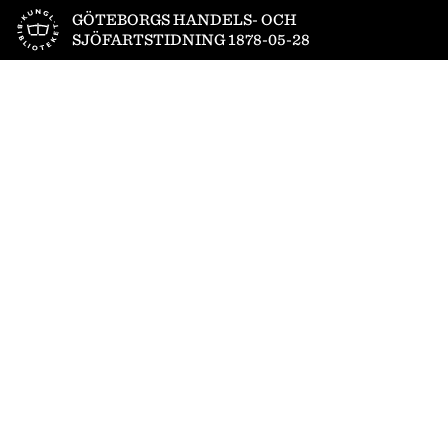
Till startsidan
GÖTEBORGS HANDELS- OCH
SJÖFARTSTIDNING 1878-05-28
1
/
4