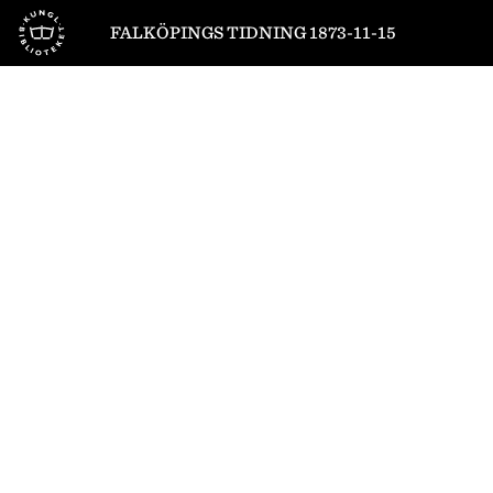
Till startsidan
FALKÖPINGS TIDNING 1873-11-15
1
/
4