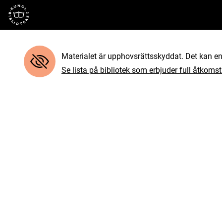
Till startsidan
Materialet är upphovsrättsskyddat. Det kan end
Se lista på bibliotek som erbjuder full åtkomst