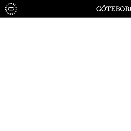
Till startsidan
GÖTEBORG
1
/
4