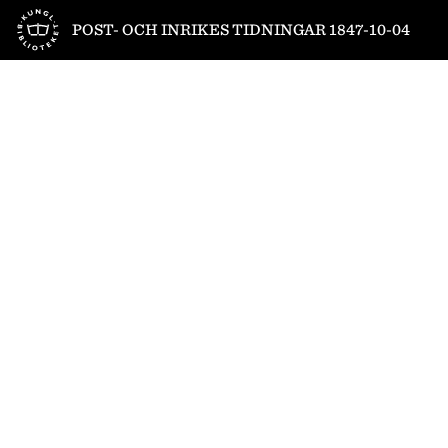
Till startsidan
POST- OCH INRIKES TIDNINGAR 1847-10-04
1
/
4