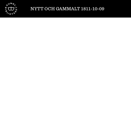
Till startsidan
NYTT OCH GAMMALT 1811-10-09
1
/
4