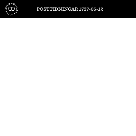
Till startsidan
POSTTIDNINGAR 1737-05-12
1
/
4