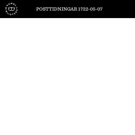
Till startsidan
POSTTIDNINGAR 1722-05-07
1
/
4