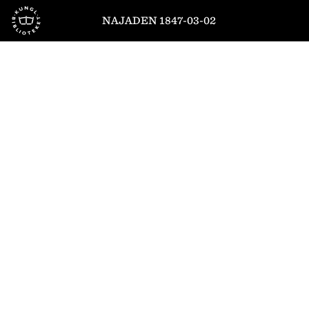
Till startsidan
NAJADEN 1847-03-02
1
/
4