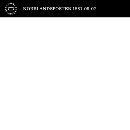
Till startsidan
NORRLANDSPOSTEN 1881-09-07
1
/
4