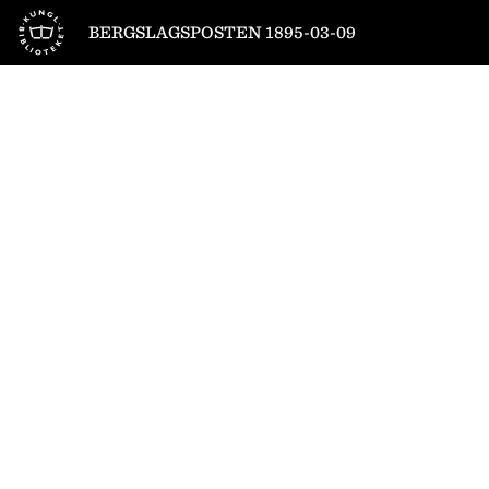
Till startsidan
BERGSLAGSPOSTEN 1895-03-09
1
/
4