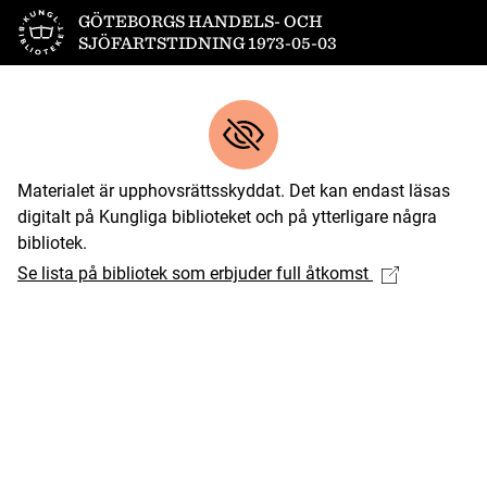
Till startsidan
GÖTEBORGS HANDELS- OCH
SJÖFARTSTIDNING 1973-05-03
Materialet är upphovsrättsskyddat. Det kan endast läsas
digitalt på Kungliga biblioteket och på ytterligare några
bibliotek.
Se lista på bibliotek som erbjuder full åtkomst