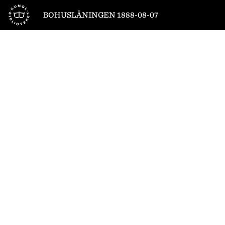
Till startsidan
BOHUSLÄNINGEN 1888-08-07
1
/
4