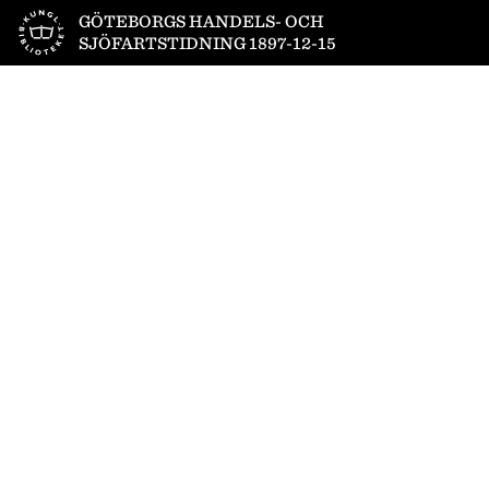
Till startsidan
GÖTEBORGS HANDELS- OCH
SJÖFARTSTIDNING 1897-12-15
1
/
8