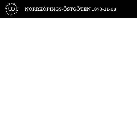
Till startsidan
NORRKÖPINGS-ÖSTGÖTEN 1873-11-08
1
/
4