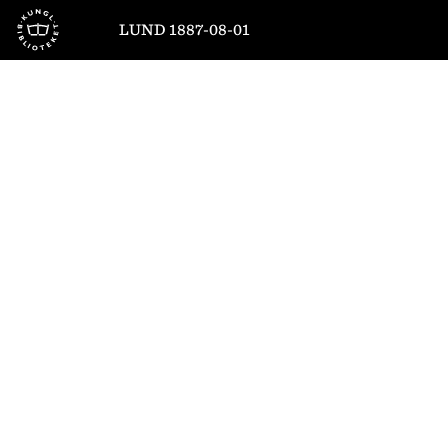
Till startsidan
LUND 1887-08-01
1
/
4